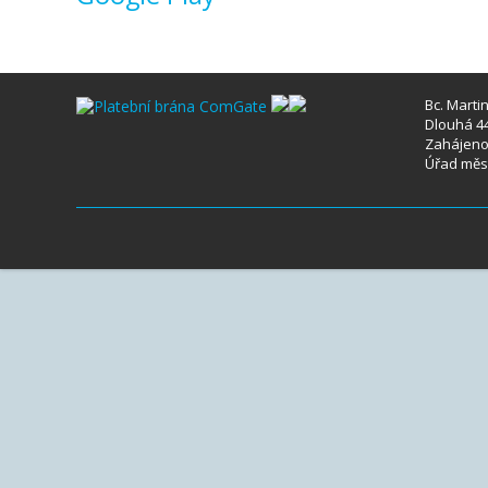
Bc. Marti
Dlouhá 44
Zahájeno 
Úřad měst