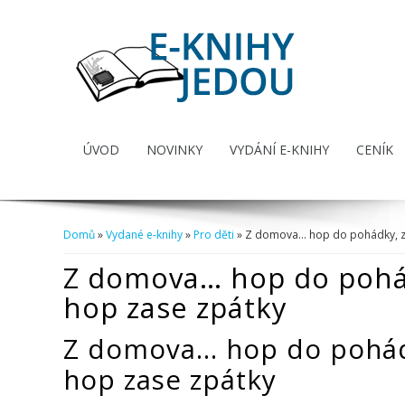
ÚVOD
NOVINKY
VYDÁNÍ E-KNIHY
CENÍK
Domů
»
Vydané e-knihy
»
Pro děti
» Z domova… hop do pohádky, z
Jste zde
Z domova… hop do pohá
hop zase zpátky
Z domova… hop do pohád
hop zase zpátky