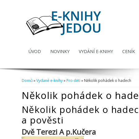
ÚVOD
NOVINKY
VYDÁNÍ E-KNIHY
CENÍK
Domů
»
Vydané e-knihy
»
Pro děti
» Několik pohádek o hadech
Jste zde
Několik pohádek o had
Několik pohádek o hadec
a pověsti
Dvě Terezi A p.Kučera