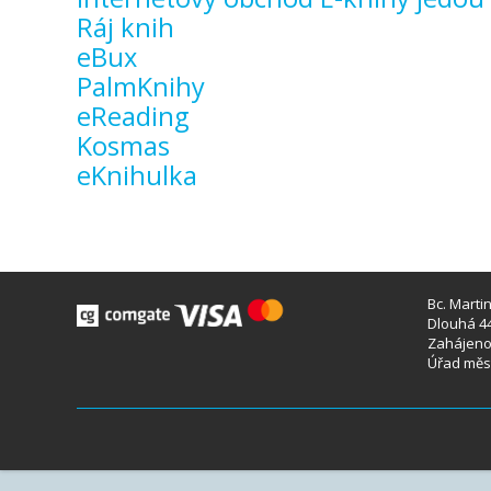
Ráj knih
eBux
PalmKnihy
eReading
Kosmas
eKnihulka
Bc. Marti
Dlouhá 44
Zahájeno 
Úřad měst