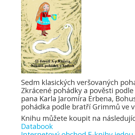
Sedm klasických veršovaných pohá
Zkrácené pohádky a pověsti podl
pana Karla Jaromíra Erbena, Bohus
pohádka podle bratří Grimmů ve v
Knihu můžete koupit na následujíc
Databook
Internetový obchod E-knihy jedou