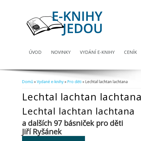
ÚVOD
NOVINKY
VYDÁNÍ E-KNIHY
CENÍK
Domů
»
Vydané e-knihy
»
Pro děti
» Lechtal lachtan lachtana
Jste zde
Lechtal lachtan lachtan
Lechtal lachtan lachtana
a dalších 97 básniček pro děti
Jiří Ryšánek