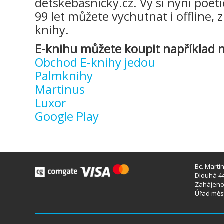
detskebasnicky.cz. Vy si nyní poeti
99 let můžete vychutnat i offline, 
knihy.
E-knihu můžete koupit například n
Obchod E-knihy jedou
Palmknihy
Martinus
Luxor
Google Play
Bc. Marti
Dlouhá 44
Zahájeno 
Úřad měst