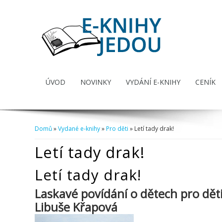
ÚVOD
NOVINKY
VYDÁNÍ E-KNIHY
CENÍK
Domů
»
Vydané e-knihy
»
Pro děti
» Letí tady drak!
Jste zde
Letí tady drak!
Letí tady drak!
Laskavé povídání o dětech pro dět
Libuše Křapová