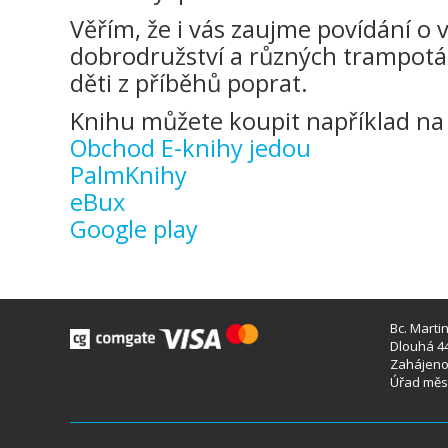
Věřím, že i vás zaujme povídání o 
dobrodružství a různých trampotá
děti z příběhů poprat.
Knihu můžete koupit například na 
Obchod E-knihy jedou
PalmKnihy
eBux
Google play
Bc. Marti
Dlouhá 44
Zahájeno 
Úřad měst