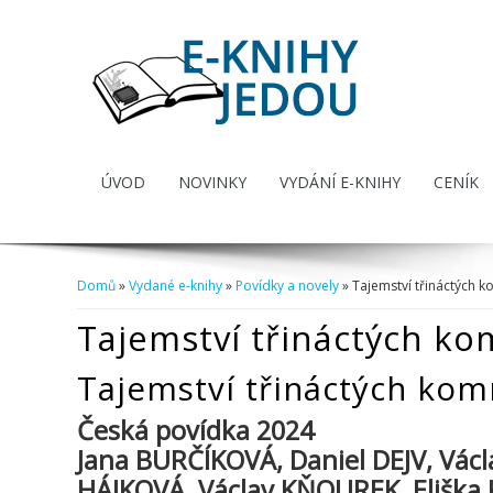
ÚVOD
NOVINKY
VYDÁNÍ E-KNIHY
CENÍK
Domů
»
Vydané e-knihy
»
Povídky a novely
» Tajemství třináctých 
Jste zde
Tajemství třináctých k
Tajemství třináctých kom
Česká povídka 2024
Jana BURČÍKOVÁ, Daniel DEJV, Václ
HÁJKOVÁ, Václav KŇOUREK, Eliška