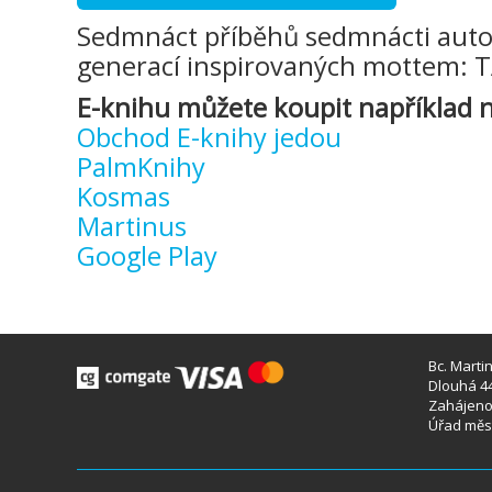
Sedmnáct příběhů sedmnácti auto
generací inspirovaných mottem: 
E-knihu můžete koupit například n
Obchod E-knihy jedou
PalmKnihy
Kosmas
Martinus
Google Play
Bc. Marti
Dlouhá 44
Zahájeno 
Úřad měst