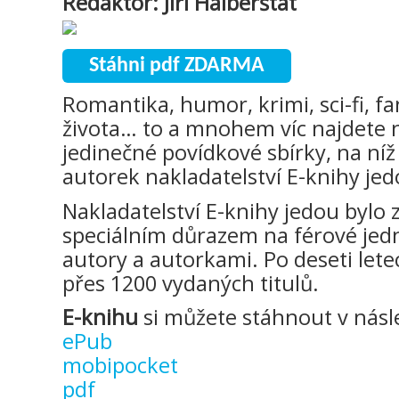
Redaktor: Jiří Halberštát
Stáhni pdf ZDARMA
Romantika, humor, krimi, sci-fi, f
života… to a mnohem víc najdete 
jedinečné povídkové sbírky, na níž
autorek nakladatelství E-knihy jed
Nakladatelství E-knihy jedou bylo 
speciálním důrazem na férové jedn
autory a autorkami. Po deseti let
přes 1200 vydaných titulů.
E-knihu
si můžete stáhnout v násl
ePub
mobipocket
pdf