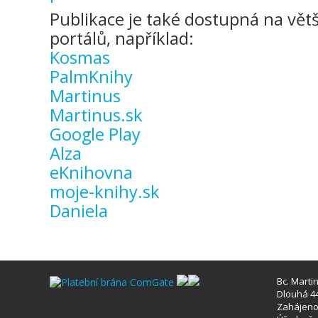
Publikace je také dostupná na vět
portálů, například:
Kosmas
PalmKnihy
Martinus
Martinus.sk
Google Play
Alza
eKnihovna
moje-knihy.sk
Daniela
Bc. Marti
Dlouhá 44
Zahájeno 