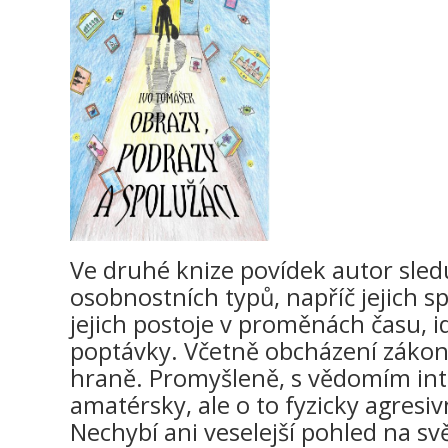
Ve druhé knize povídek autor sled
osobnostních typů, napříč jejich 
jejich postoje v proměnách času, id
poptávky. Včetně obcházení zákonů
hraně. Promyšleně, s vědomím int
amatérsky, ale o to fyzicky agresivn
Nechybí ani veselejší pohled na svě