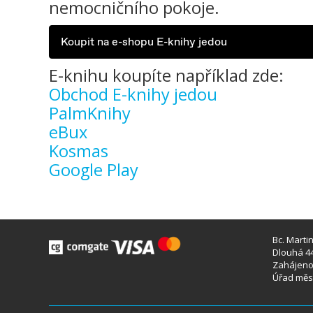
nemocničního pokoje.
Koupit na e-shopu E-knihy jedou
E-knihu koupíte například zde:
Obchod E-knihy jedou
PalmKnihy
eBux
Kosmas
Google Play
Bc. Marti
Dlouhá 44
Zahájeno 
Úřad měst