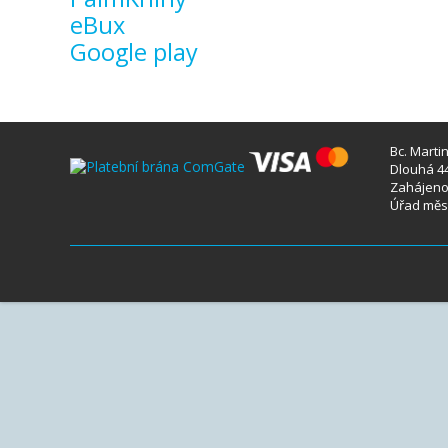
eBux
Google play
Bc. Marti
Dlouhá 44
Zahájeno 
Úřad měst