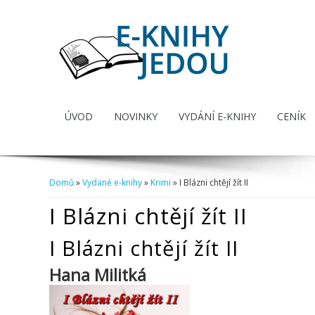
ÚVOD
NOVINKY
VYDÁNÍ E-KNIHY
CENÍK
Domů
»
Vydané e-knihy
»
Krimi
» I Blázni chtějí žít II
Jste zde
I Blázni chtějí žít II
I Blázni chtějí žít II
Hana Militká