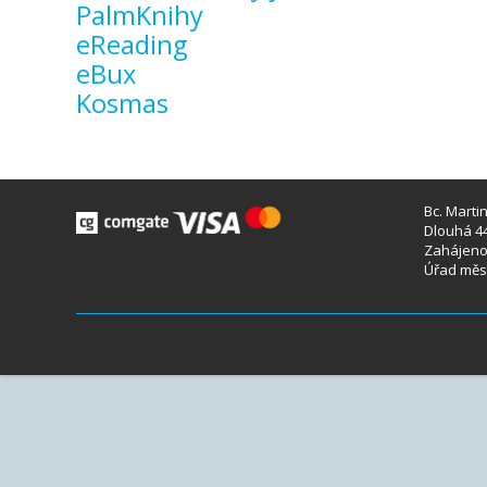
PalmKnihy
eReading
eBux
Kosmas
Bc. Marti
Dlouhá 44
Zahájeno 
Úřad měst