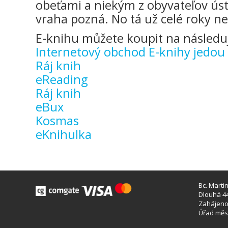
obeťami a niekým z obyvateľov ús
vraha pozná. No tá už celé roky n
E-knihu můžete koupit na následuj
Internetový obchod E-knihy jedou
Ráj knih
eReading
Ráj knih
eBux
Kosmas
eKnihulka
Bc. Marti
Dlouhá 44
Zahájeno 
Úřad měst