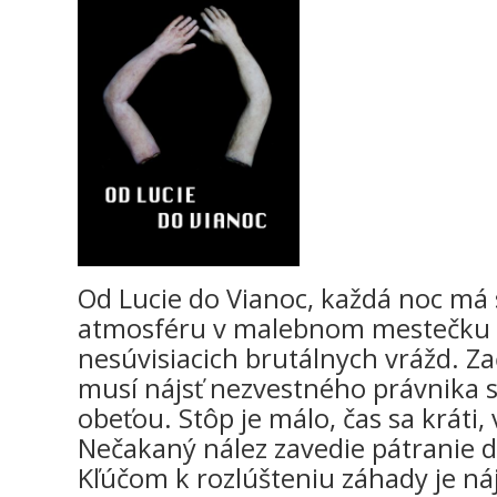
Od Lucie do Vianoc, každá noc má
atmosféru v malebnom mestečku vš
nesúvisiacich brutálnych vrážd. Z
musí nájsť nezvestného právnika s
obeťou. Stôp je málo, čas sa kráti,
Nečakaný nález zavedie pátranie do
Kľúčom k rozlúšteniu záhady je ná