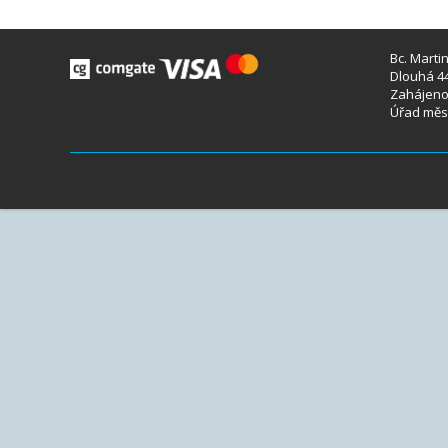
Bc. Marti
Dlouhá 44
Zahájeno 
Úřad měst