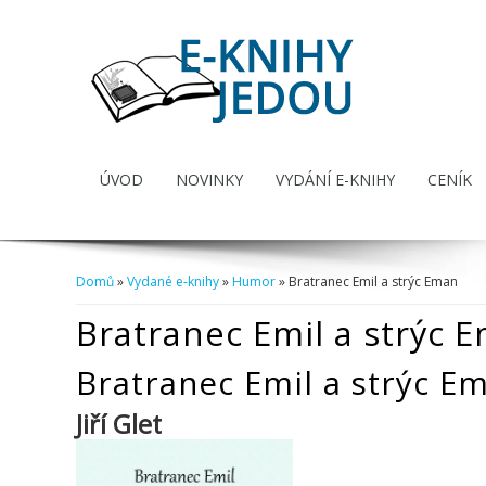
ÚVOD
NOVINKY
VYDÁNÍ E-KNIHY
CENÍK
Domů
»
Vydané e-knihy
»
Humor
» Bratranec Emil a strýc Eman
Jste zde
Bratranec Emil a strýc 
Bratranec Emil a strýc E
Jiří Glet