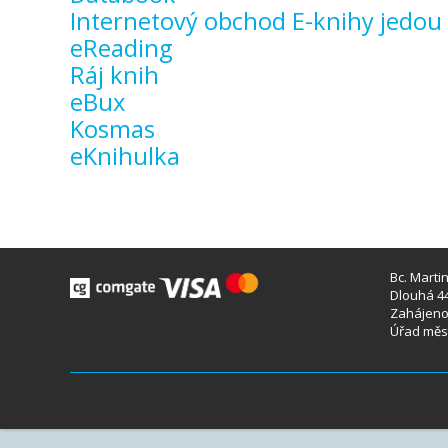
Internetový obchod E-knihy jedou
eReading
Ráj knih
eBux
Kosmas
eKnihulka
Bc. Marti
Dlouhá 44
Zahájeno 
Úřad měst