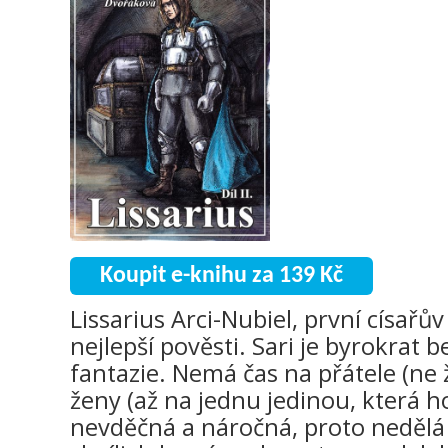
Koupit e-knihu za 139 Kč
Lissarius Arci-Nubiel, první císařův
nejlepší pověsti. Sari je byrokrat 
fantazie. Nemá čas na přátele (ne ž
ženy (až na jednu jedinou, která ho
nevděčná a náročná, proto neděl