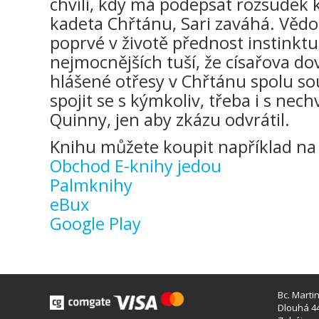
chvíli, kdy má podepsat rozsudek 
kadeta Chřtánu, Sari zaváhá. Vědo
poprvé v životě přednost instinktu
nejmocnějších tuší, že císařova dov
hlášené otřesy v Chřtánu spolu sou
spojit se s kýmkoliv, třeba i s nech
Quinny, jen aby zkázu odvrátil.
Knihu můžete koupit například na 
Obchod E-knihy jedou
Palmknihy
eBux
Google Play
Bc. Marti
Dlouhá 44