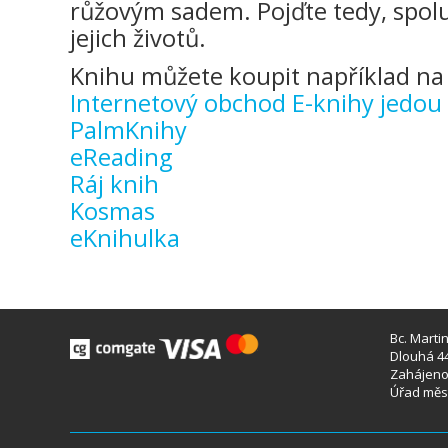
růžovým sadem. Pojďte tedy, spol
jejich životů.
Knihu můžete koupit například na 
Internetový obchod E-knihy jedou
PalmKnihy
eReading
Ráj knih
Kosmas
eKnihulka
Bc. Marti
Dlouhá 44
Zahájeno 
Úřad měst