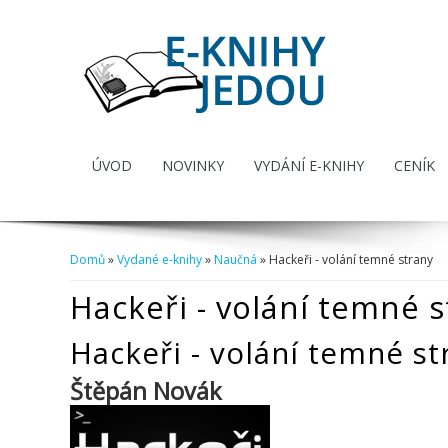
ÚVOD
NOVINKY
VYDÁNÍ E-KNIHY
CENÍK
Domů
»
Vydané e-knihy
»
Naučná
» Hackeři - volání temné strany
Jste zde
Hackeři - volání temné 
Hackeři - volání temné st
Štěpán Novák