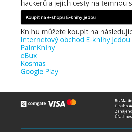
hackerů a jejich cesty na temnou 
Koupit na e-shopu E-knihy jedou
Knihu můžete koupit na následujíc
Internetový obchod E-knihy jedou
PalmKnihy
eBux
Kosmas
Google Play
Bc. Marti
Dlouhá 44
Zahájeno 
Úřad měst